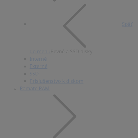
Späť
do menu
Pevné a SSD disky
Interné
Externé
SSD
Príslušenstvo k diskom
Pamäte RAM