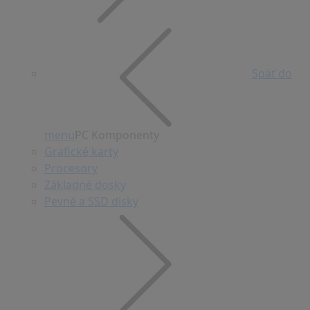
Späť do
menu
PC Komponenty
Grafické karty
Procesory
Základné dosky
Pevné a SSD disky