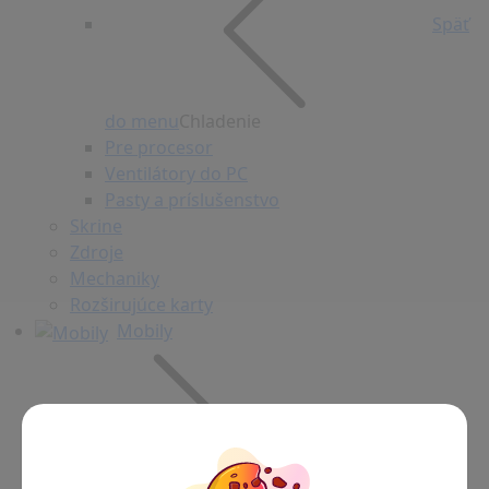
Späť
do menu
Chladenie
Pre procesor
Ventilátory do PC
Pasty a príslušenstvo
Skrine
Zdroje
Mechaniky
Rozširujúce karty
Mobily