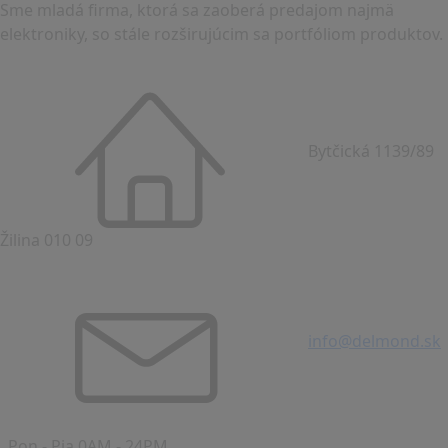
Sme mladá firma, ktorá sa zaoberá predajom najmä
elektroniky, so stále rozširujúcim sa portfóliom produktov.
Bytčická 1139/89
Žilina 010 09
info@delmond.sk
Pon - Pia 0AM - 24PM