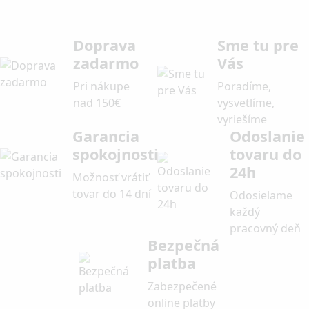
Doprava
Sme tu pre
zadarmo
Vás
Pri nákupe
Poradíme,
nad 150€
vysvetlíme,
vyriešíme
Garancia
Odoslanie
spokojnosti
tovaru do
24h
Možnosť vrátiť
tovar do 14 dní
Odosielame
každý
pracovný deň
Bezpečná
platba
Zabezpečené
online platby