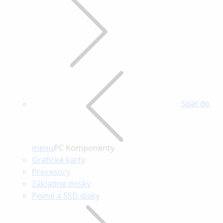
Späť do
menu
PC Komponenty
Grafické karty
Procesory
Základné dosky
Pevné a SSD disky