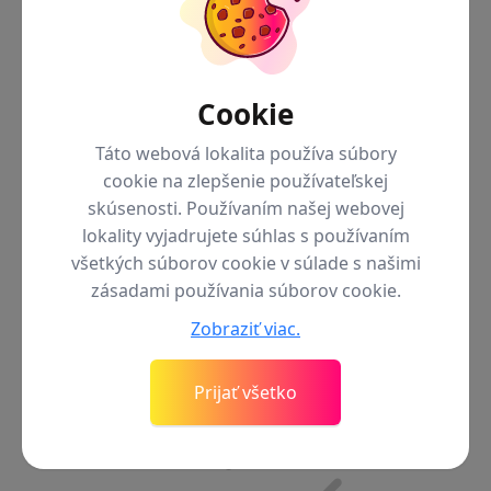
Cookie
Späť do menu
iPhone 13
Táto webová lokalita používa súbory
iPhone 13 Pro Max
cookie na zlepšenie používateľskej
iPhone 13 Pro
skúsenosti. Používaním našej webovej
iPhone 13
lokality vyjadrujete súhlas s používaním
Príslušenstvo pre radu iPhone 13
všetkých súborov cookie v súlade s našimi
iPhone 13 Mini
zásadami používania súborov cookie.
iPhone 16
Zobraziť viac.
Prijať všetko