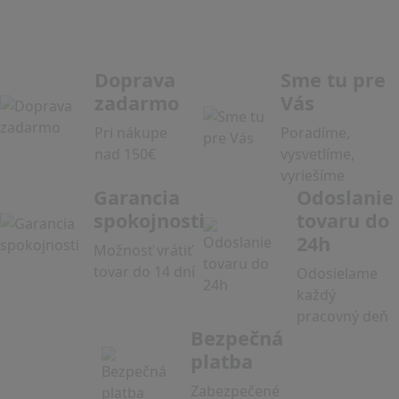
Doprava
Sme tu pre
zadarmo
Vás
Pri nákupe
Poradíme,
nad 150€
vysvetlíme,
vyriešíme
Garancia
Odoslanie
spokojnosti
tovaru do
24h
Možnosť vrátiť
tovar do 14 dní
Odosielame
každý
pracovný deň
Bezpečná
platba
Zabezpečené