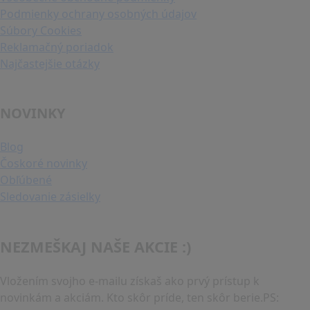
Podmienky ochrany osobných údajov
Súbory Cookies
Reklamačný poriadok
Najčastejšie otázky
NOVINKY
Blog
Čoskoré novinky
Obľúbené
Sledovanie zásielky
NEZMEŠKAJ NAŠE AKCIE :)
Vložením svojho e-mailu získaš ako prvý prístup k
novinkám a akciám. Kto skôr príde, ten skôr berie.PS: