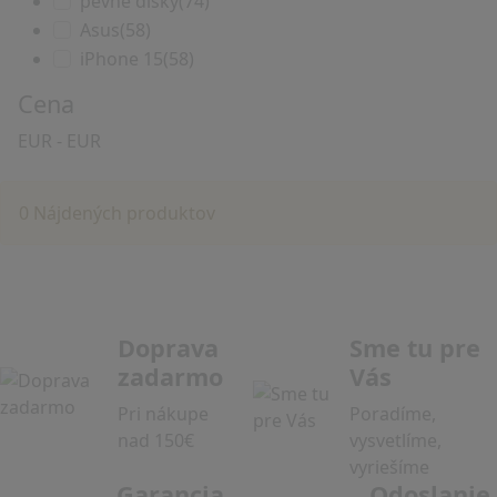
pevné disky
(74)
Asus
(58)
iPhone 15
(58)
Cena
EUR
-
EUR
0 Nájdených produktov
Doprava
Sme tu pre
zadarmo
Vás
Pri nákupe
Poradíme,
nad 150€
vysvetlíme,
vyriešíme
Garancia
Odoslanie