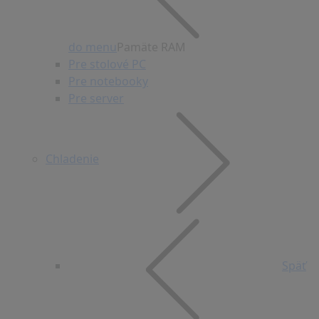
do menu
Pamäte RAM
Pre stolové PC
Pre notebooky
Pre server
Chladenie
Späť