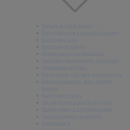
Šľahače a ručné mixéry
Elektrické nože a otvárače konzerv
Kuchynské váhy
Rýchlovarné kanvice
Hriankovače a sendvičovače
Vaflovače, lievancovače, gofriovače
Teplovzdušné fritézy
Parné hrnce, ryžovary, pomalé hrnce
Elektrické panvice, grily, raclette,
fondue
Kuchynské roboty
Tyčové mixéry a ponorné mixéry
Stolné mixéry a smoothie maker
Food processory a sekáčiky
Odšťavovače