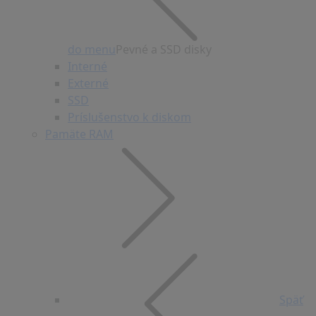
do menu
Pevné a SSD disky
Interné
Externé
SSD
Príslušenstvo k diskom
Pamäte RAM
Späť