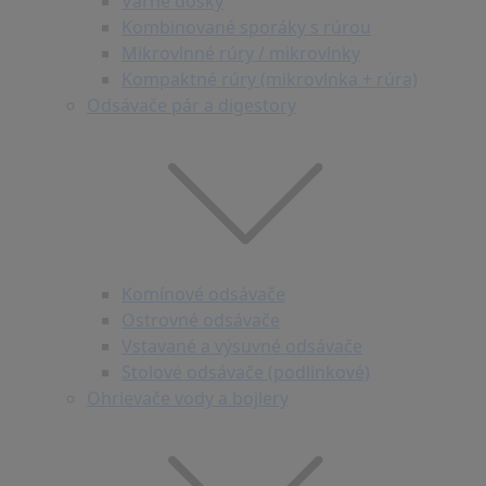
Varné dosky
Kombinované sporáky s rúrou
Mikrovlnné rúry / mikrovlnky
Kompaktné rúry (mikrovlnka + rúra)
Odsávače pár a digestory
Komínové odsávače
Ostrovné odsávače
Vstavané a výsuvné odsávače
Stolové odsávače (podlinkové)
Ohrievače vody a bojlery