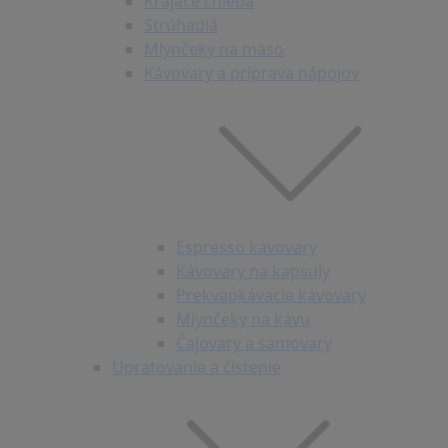
Krájače chleba
Strúhadlá
Mlynčeky na mäso
Kávovary a príprava nápojov
Espresso kávovary
Kávovary na kapsuly
Prekvapkávacie kávovary
Mlynčeky na kávu
Čajovary a samovary
Upratovanie a čistenie