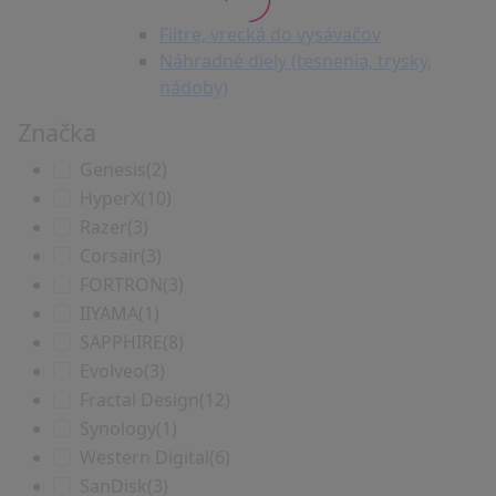
Filtre, vrecká do vysávačov
Náhradné diely (tesnenia, trysky,
nádoby)
Značka
Genesis
(2)
HyperX
(10)
Razer
(3)
Corsair
(3)
FORTRON
(3)
IIYAMA
(1)
SAPPHIRE
(8)
Evolveo
(3)
Fractal Design
(12)
Synology
(1)
Western Digital
(6)
SanDisk
(3)