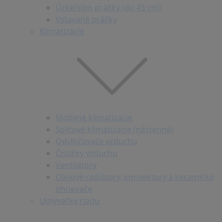
Úzke/slim práčky (do 45 cm)
Vstavané práčky
Klimatizácie
Mobilné klimatizácie
Splitové klimatizácie (nástenné)
Odvlhčovače vzduchu
Čističky vzduchu
Ventilátory
Olejové radiátory, konvektory a keramické
ohrievače
Umývačky riadu