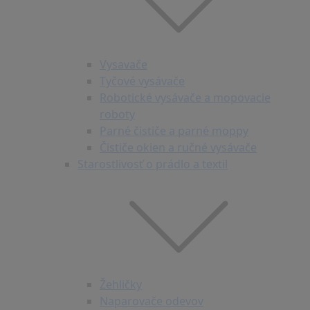
Vysavače
Tyčové vysávače
Robotické vysávače a mopovacie
roboty
Parné čističe a parné moppy
Čističe okien a ručné vysávače
Starostlivosť o prádlo a textil
Žehličky
Naparovače odevov