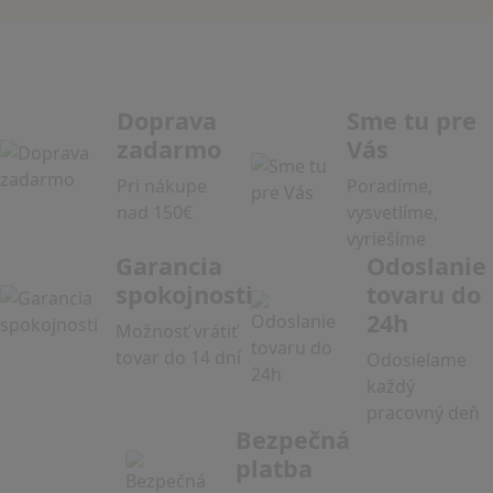
Doprava
Sme tu pre
zadarmo
Vás
Pri nákupe
Poradíme,
nad 150€
vysvetlíme,
vyriešíme
Garancia
Odoslanie
spokojnosti
tovaru do
24h
Možnosť vrátiť
tovar do 14 dní
Odosielame
každý
pracovný deň
Bezpečná
platba