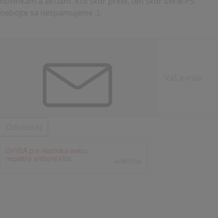
novinkám a akciám. Kto skôr príde, ten skôr berie.PS:
nebojte sa nespamujeme :).
Odoberať