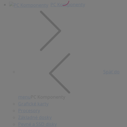
PC Komponenty
Späť do
menu
PC Komponenty
Grafické karty
Procesory
Základné dosky
Pevné a SSD disky