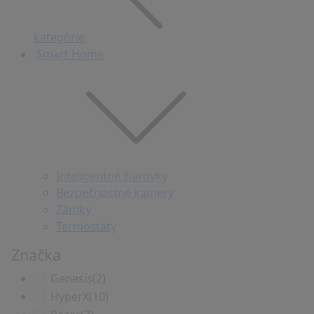
kategórie
Smart Home
Inteligentné žiarovky
Bezpečnostné kamery
Zámky
Termostaty
Značka
Genesis
(2)
HyperX
(10)