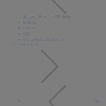
do menu
Pevné a SSD disky
Interné
Externé
SSD
Príslušenstvo k diskom
Pamäte RAM
Späť