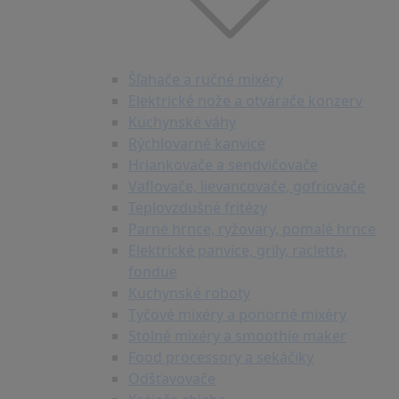
Šľahače a ručné mixéry
Elektrické nože a otvárače konzerv
Kuchynské váhy
Rýchlovarné kanvice
Hriankovače a sendvičovače
Vaflovače, lievancovače, gofriovače
Teplovzdušné fritézy
Parné hrnce, ryžovary, pomalé hrnce
Elektrické panvice, grily, raclette,
fondue
Kuchynské roboty
Tyčové mixéry a ponorné mixéry
Stolné mixéry a smoothie maker
Food processory a sekáčiky
Odšťavovače