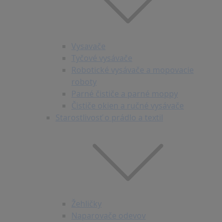
Vysavače
Tyčové vysávače
Robotické vysávače a mopovacie
roboty
Parné čističe a parné moppy
Čističe okien a ručné vysávače
Starostlivosť o prádlo a textil
Žehličky
Naparovače odevov