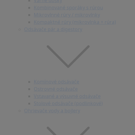
Varné dosky
Kombinované sporáky s rúrou
Mikrovlnné rúry / mikrovlnky
Kompaktné rúry (mikrovlnka + rúra)
Odsávače pár a digestory
Komínové odsávače
Ostrovné odsávače
Vstavané a výsuvné odsávače
Stolové odsávače (podlinkové)
Ohrievače vody a bojlery