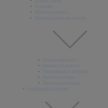
Krájače chleba
Strúhadlá
Mlynčeky na mäso
Kávovary a príprava nápojov
Espresso kávovary
Kávovary na kapsuly
Prekvapkávacie kávovary
Mlynčeky na kávu
Čajovary a samovary
Upratovanie a čistenie