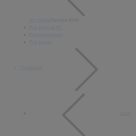
do menu
Pamäte RAM
Pre stolové PC
Pre notebooky
Pre server
Chladenie
Späť