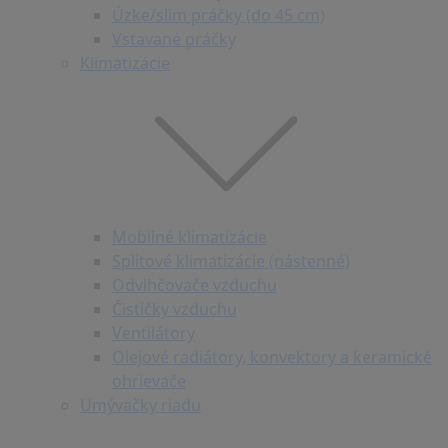
Úzke/slim práčky (do 45 cm)
Vstavané práčky
Klimatizácie
Mobilné klimatizácie
Splitové klimatizácie (nástenné)
Odvlhčovače vzduchu
Čističky vzduchu
Ventilátory
Olejové radiátory, konvektory a keramické
ohrievače
Umývačky riadu