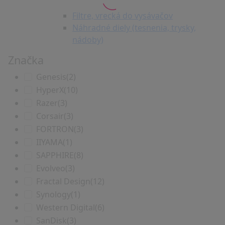
Filtre, vrecká do vysávačov
Náhradné diely (tesnenia, trysky,
nádoby)
Značka
Genesis
(2)
HyperX
(10)
Razer
(3)
Corsair
(3)
FORTRON
(3)
IIYAMA
(1)
SAPPHIRE
(8)
Evolveo
(3)
Fractal Design
(12)
Synology
(1)
Western Digital
(6)
SanDisk
(3)