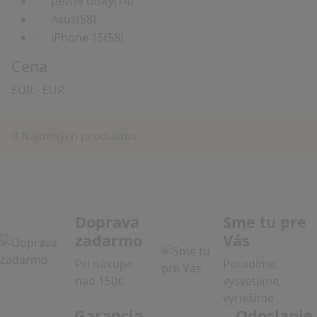
pevné disky
(74)
Asus
(58)
iPhone 15
(58)
Cena
EUR
-
EUR
0 Nájdených produktov
Doprava
Sme tu pre
zadarmo
Vás
Pri nákupe
Poradíme,
nad 150€
vysvetlíme,
vyriešíme
Garancia
Odoslanie