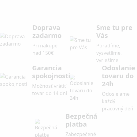
Doprava
Sme tu pre
zadarmo
Vás
Pri nákupe
Poradíme,
nad 150€
vysvetlíme,
vyriešíme
Garancia
Odoslanie
spokojnosti
tovaru do
24h
Možnosť vrátiť
tovar do 14 dní
Odosielame
každý
pracovný deň
Bezpečná
platba
Zabezpečené